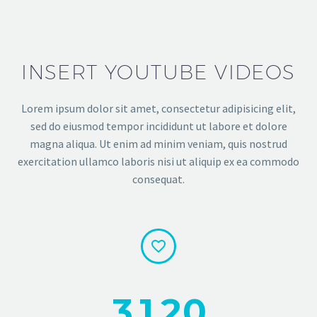
INSERT YOUTUBE VIDEOS
Lorem ipsum dolor sit amet, consectetur adipisicing elit,
sed do eiusmod tempor incididunt ut labore et dolore
magna aliqua. Ut enim ad minim veniam, quis nostrud
exercitation ullamco laboris nisi ut aliquip ex ea commodo
consequat.


3
1
2
0