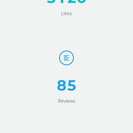
Likes


8
5
Reviews