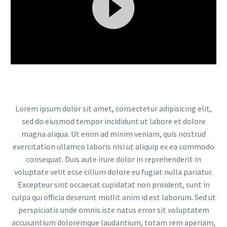
Video
Player
Lorem ipsum dolor sit amet, consectetur adipisicing elit,
sed do eiusmod tempor incididunt ut labore et dolore
magna aliqua. Ut enim ad minim veniam, quis nostrud
exercitation ullamco laboris nisi ut aliquip ex ea commodo
consequat. Duis aute irure dolor in reprehenderit in
voluptate velit esse cillum dolore eu fugiat nulla pariatur.
Excepteur sint occaecat cupidatat non proident, sunt in
culpa qui officia deserunt mollit anim id est laborum. Sed ut
perspiciatis unde omnis iste natus error sit voluptatem
accusantium doloremque laudantium, totam rem aperiam,